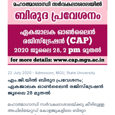
22 July 2020 -
Admission
,
MGU
,
State University
എം.ജി.യിൽ ബിരുദ പ്രവേശനം;
ഏകജാലക ഓൺലൈൻ രജിസ്‌ട്രേഷൻ
ജൂലൈ 28 മുതൽ
മഹാത്മാഗാന്ധി സർവകലാശാലയ്ക്കു കീഴിലുള്ള
അഫിലിയേറ്റഡ് കോളജുകളിലെ ബിരുദ