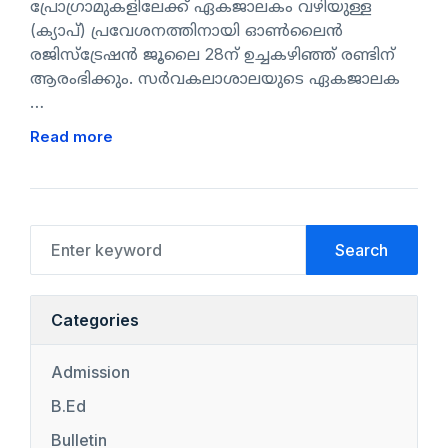
പ്രോഗ്രാമുകളിലേക്ക് ഏകജാലകം വഴിയുള്ള
(ക്യാപ്) പ്രവേശനത്തിനായി ഓൺലൈൻ
രജിസ്‌ട്രേഷൻ ജൂലൈ 28ന് ഉച്ചകഴിഞ്ഞ് രണ്ടിന്
ആരംഭിക്കും. സർവകലാശാലയുടെ ഏകജാലക
…
Read more
Search
Categories
Admission
B.Ed
Bulletin